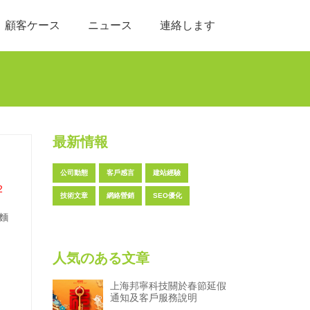
顧客ケース
ニュース
連絡します
最新情報
公司動態
客戶感言
建站經驗
2
技術文章
網絡營銷
SEO優化
麵
人気のある文章
上海邦寧科技關於春節延假
通知及客戶服務說明