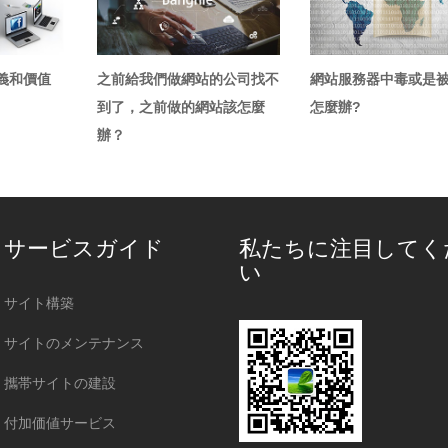
義和價值
之前給我們做網站的公司找不
網站服務器中毒或是
到了，之前做的網站該怎麼
怎麼辦?
辦？
サービスガイド
私たちに注目してく
い
サイト構築
サイトのメンテナンス
攜帯サイトの建設
付加価値サービス