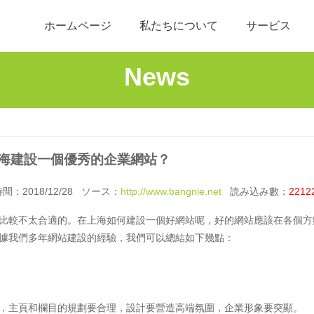
ホームページ
私たちについて
サービス
News
海建設一個優秀的企業網站？
：2018/12/28 ソース：
http://www.bangnie.net
読み込み數：
2212
比較不太合適的。在上海如何建設一個好網站呢，好的網站應該在各個方
據我們多年網站建設的經驗，我們可以總結如下幾點：
，主頁和欄目的規劃要合理，設計要營造高端氛圍，企業形象要突顯。