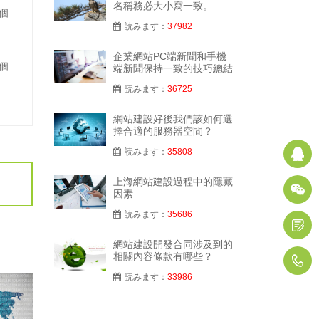
名稱務必大小寫一致。
個
読みます：
37982
企業網站PC端新聞和手機
個
端新聞保持一致的技巧總結
読みます：
36725
網站建設好後我們該如何選
擇合適的服務器空間？
読みます：
35808
Q
上海網站建設過程中的隱藏
因素
読みます：
35686
網站建設開發合同涉及到的
相關內容條款有哪些？
1
読みます：
33986