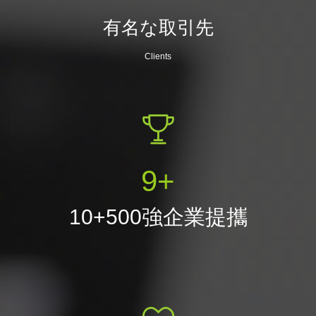
有名な取引先
Clients
10
+
10+500強企業提攜