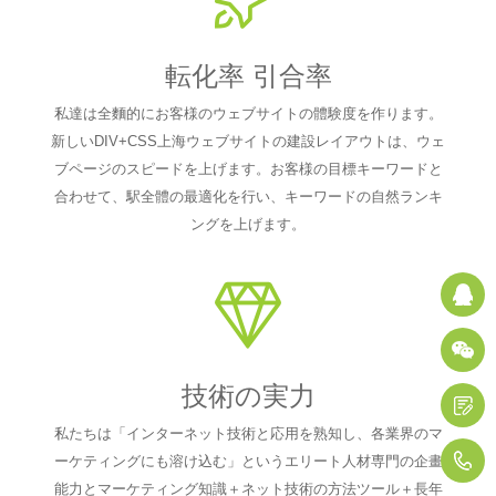
転化率 引合率
私達は全麵的にお客様のウェブサイトの體験度を作ります。
新しいDIV+CSS上海ウェブサイトの建設レイアウトは、ウェ
ブページのスピードを上げます。お客様の目標キーワードと
合わせて、駅全體の最適化を行い、キーワードの自然ランキ
ングを上げます。
Q
技術の実力
私たちは「インターネット技術と応用を熟知し、各業界のマ
1
ーケティングにも溶け込む」というエリート人材専門の企畫
能力とマーケティング知識＋ネット技術の方法ツール＋長年