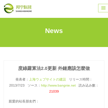
News
度綠蘿算法2.0更新 外鏈應該怎麼做
発表者：
上海ウェブサイトの建設
リリース時間：
2013/7/23 ソース：
http://www.bangnie.net
読み込み數：
21039
親愛的站長朋友們：