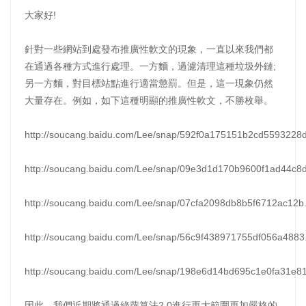
大家好!
針對一些網站到處發布推廣性軟文的現象，一直以來我們都
在通過各種方式進行處理。一方麵，過濾清理這種垃圾外鏈;
另一方麵，對目標站點進行適當懲罰。但是，這一現象仍然
大量存在。例如，如下這種明顯的推廣性軟文，不勝枚舉。
http://soucang.baidu.com/Lee/snap/592f0a175151b2cd5593228d
http://soucang.baidu.com/Lee/snap/09e3d1d170b9600f1ad44c8d
http://soucang.baidu.com/Lee/snap/07cfa2098db8b5f6712ac12b
http://soucang.baidu.com/Lee/snap/56c9f438971755df056a4883
http://soucang.baidu.com/Lee/snap/198e6d14bd695c1e0fa31e81
因此，我們近期將通過綠蘿算法2.0進行更大範圍更加嚴格的