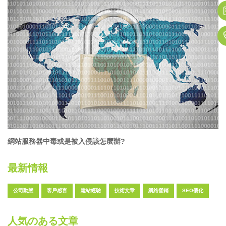
網站服務器中毒或是被入侵該怎麼辦?
最新情報
公司動態
客戶感言
建站經驗
技術文章
網絡營銷
SEO優化
人気のある文章