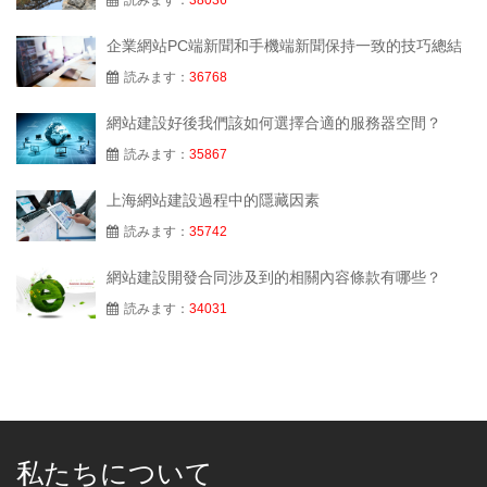
企業網站PC端新聞和手機端新聞保持一致的技巧總結
読みます：
36768
網站建設好後我們該如何選擇合適的服務器空間？
読みます：
35867
上海網站建設過程中的隱藏因素
読みます：
35742
網站建設開發合同涉及到的相關內容條款有哪些？
読みます：
34031
私たちについて