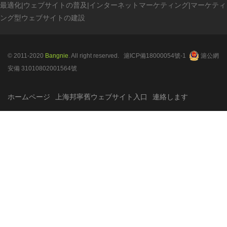
最適化
|
ウェブサイトの普及
|
インターネットマーケティング
|
マーケティ
ング型ウェブサイトの建設
© 2011-2020
Bangnie
. All right reserved.
滬ICP備18000054號-1
滬公網
安備 31010802001564號
ホームページ
上海邦寧舊ウェブサイト入口
連絡します