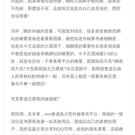
問題的，如果再做垃圾外鏈，網站主能夠手動拒絕，如果你
不拒絕，那麼說不得，這個肯定就是你自己故意做的，懲罰
你沒商量!
另外，關於外鏈的質量，可能直到現在，很多朋友都會把網
站的權重當做是最重要因素，雖然知道外鏈要考慮相關度，
但是在今天這樣的大環境下，相關度的重要性在很多朋友眼
中都是低於鏈接承載網站的權重的。今天百度綠蘿2.0的公
告，就是告訴你，不要隻看平台的權重，寶寶樹高不高?網易
高不高?大型新聞源又怎麼樣?在百度眼中，新聞源隻是比個
人的草根站點稍微牛一點，但本質上都是一樣要依賴百度。
看你不爽一樣懲罰!
究竟要做怎麼樣的鏈接呢?
我預測，在未來，sns會成為大型外鏈發布平台，我做的一個
項目是淘寶客推廣一款美妝用品，我假設自己的真實的用
戶，我把這篇文章分享到QQ空間，給我的朋友看看，這樣總