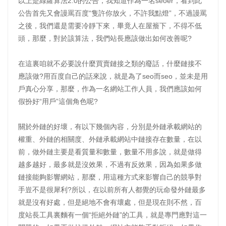
以上是綠蘿算法2.0的公告，我知道作為一名seoer，看到此
公告首先又會謾罵百度“隻許你放火，不許我點燈”，不過謾罵
之後，我們還是需要冷靜下來，畢竟人在屋簷下，不得不低
頭，那麼，對於該算法，我們站長應該做出如何改善呢?
在這裏咱就不必要說什麼買賣鏈接之類的廢話，什麼鏈接不
應該做?用百度自己的話來說，就是為了seo而seo，並未是用
戶真心分享，那麼，作為一名網站工作人員，我們應該如何
假扮好“用戶”這個角色呢?
關於外鏈的好壞，有以下幾個內容，分別是外鏈承載網站的
權重、外鏈的相關度、外鏈承載網站中鏈接存在數量，在以
前，做外鏈主要是看質量和數量，數量不用多說，就是做得
越多越好，最多就是沒效果，不過有反效果，因為如果多做
鏈接能夠影響網站，那麼，用這種方式來影響自己的競爭對
手豈不是很犀利?所以，在以前所有人都覺的玩命發外鏈最多
就是沒有好處，但是絕地不會有壞處，但是現在則不然，百
度站長工具裏麵有一個“拒絕外鏈”的工具，就是專門應對這一