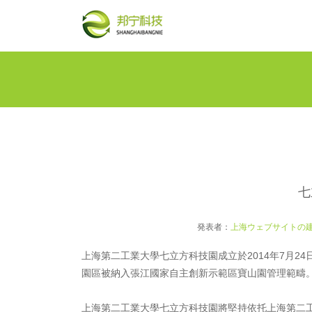
七
発表者：
上海ウェブサイトの
上海第二工業大學七立方科技園成立於2014年7月2
園區被納入張江國家自主創新示範區寶山園管理範疇
上海第二工業大學七立方科技園將堅持依托上海第二