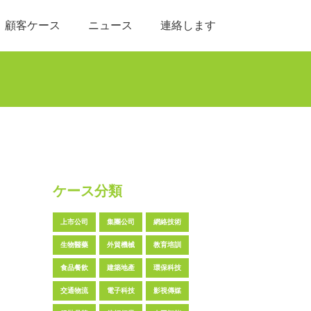
顧客ケース
ニュース
連絡します
ケース分類
上市公司
集團公司
網絡技術
生物醫藥
外貿機械
教育培訓
食品餐飲
建築地產
環保科技
交通物流
電子科技
影視傳媒