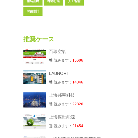
服裝品牌
律師行業
人工智能
財務會計
推奨ケース
百瑞空氣
読みます：
15606
LABNORI
読みます：
14346
上海邦寧科技
読みます：
22826
上海振世能源
読みます：
21454