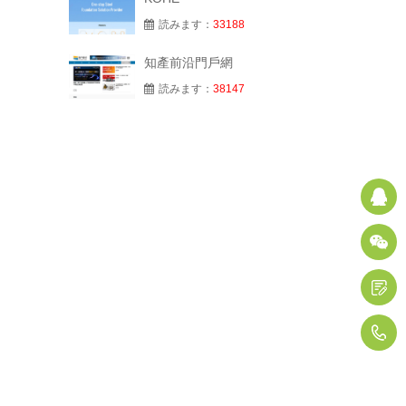
読みます：
33188
知產前沿門戶網
読みます：
38147
Q
1