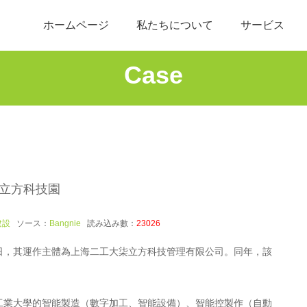
ホームページ
私たちについて
サービス
Case
立方科技園
建設
ソース：
Bangnie
読み込み數：
23026
4日，其運作主體為上海二工大柒立方科技管理有限公司。同年，該
。
工業大學的智能製造（數字加工、智能設備）、智能控製作（自動