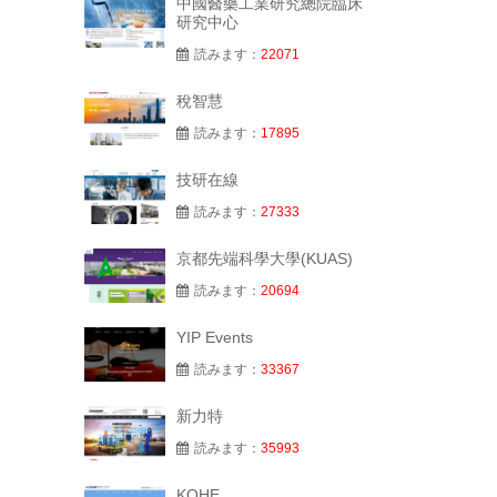
中國醫藥工業研究總院臨床
研究中心
読みます：
22071
稅智慧
読みます：
17895
技研在線
読みます：
27333
京都先端科學大學(KUAS)
読みます：
20694
YIP Events
読みます：
33367
新力特
読みます：
35993
KOHE