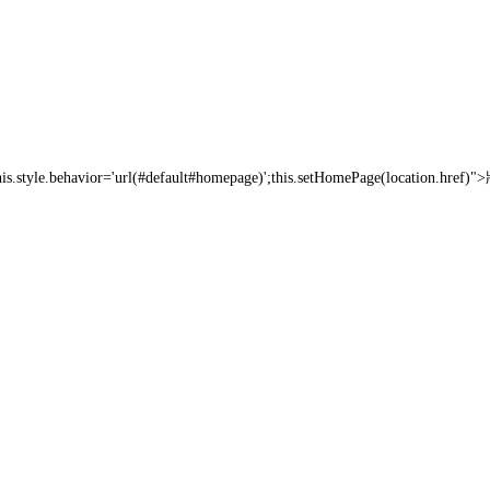
his.style.behavior='url(#default#homepage)';this.setHomePage(location.href)
"
>