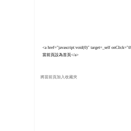
<
a href
=
"
javascript:void(0)
"
target
=
_self onClick
=
"
t
當前頁設為首頁
</
a
>
將當前頁加入收藏夾