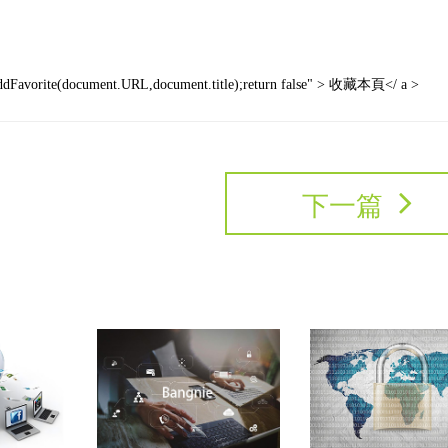
ddFavorite(document.URL,document.title);return false
"
>
收藏本頁
</
a
>
下一篇