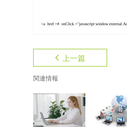
<
a href
=
# onClick
=
"
javascript:window.external.A
上一篇
関連情報