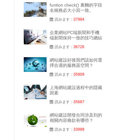
funtion check() 裏麵的字段
名稱務必大小寫一致。
読みます：
37984
企業網站PC端新聞和手機
端新聞保持一致的技巧總結
読みます：
36726
網站建設好後我們該如何選
擇合適的服務器空間？
読みます：
35809
上海網站建設過程中的隱藏
因素
読みます：
35687
網站建設開發合同涉及到的
相關內容條款有哪些？
読みます：
33988