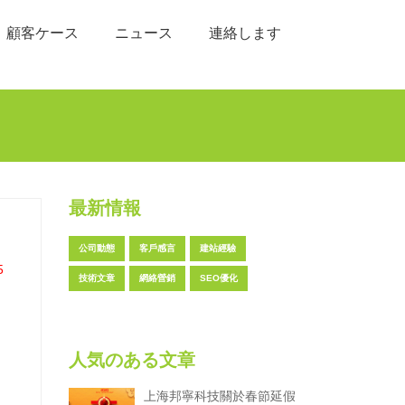
顧客ケース
ニュース
連絡します
最新情報
公司動態
客戶感言
建站經驗
5
技術文章
網絡營銷
SEO優化
人気のある文章
上海邦寧科技關於春節延假