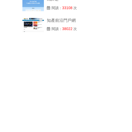
閱讀：
33108
次
知產前沿門戶網
閱讀：
38022
次