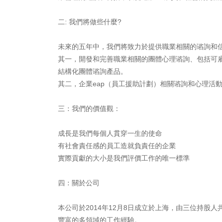
二: 我們將做些什麼?
未來的五年中，我們將致力於提供職業相關的谘詢和
其一，開發和完善職業相關的團體心理谘詢、包括可
結構化團體谘詢產品。
其二，企業eap（員工援助計劃）相關谘詢和心理活
三：我們的價值觀：
成長是我們每個人貫穿一生的使命
有社會責任感的員工造就負責任的企業
實際貢獻的大小是我們評價工作的唯一標準
四：關於公司
本公司於2014年12月8日成立於上海，由三位持股
豐富的多領域的工作經驗。