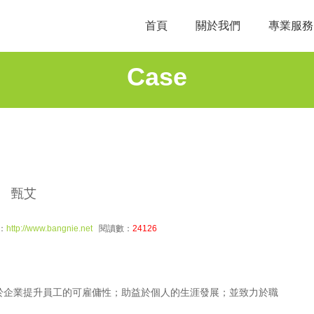
首頁
關於我們
專業服務
Case
甄艾
：
http://www.bangnie.net
閱讀數：
24126
於企業提升員工的可雇傭性；助益於個人的生涯發展；並致力於職
。