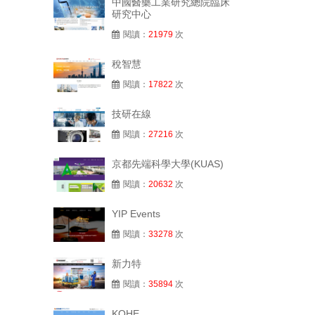
中國醫藥工業研究總院臨床
研究中心
閱讀：
21979
次
稅智慧
閱讀：
17822
次
技研在線
閱讀：
27216
次
京都先端科學大學(KUAS)
閱讀：
20632
次
YIP Events
閱讀：
33278
次
新力特
閱讀：
35894
次
KOHE