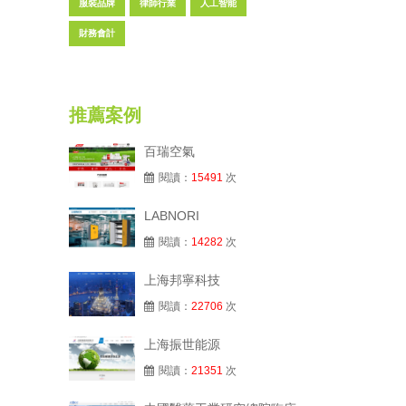
服裝品牌
律師行業
人工智能
財務會計
推薦案例
百瑞空氣
閱讀：
15491
次
LABNORI
閱讀：
14282
次
上海邦寧科技
閱讀：
22706
次
上海振世能源
閱讀：
21351
次