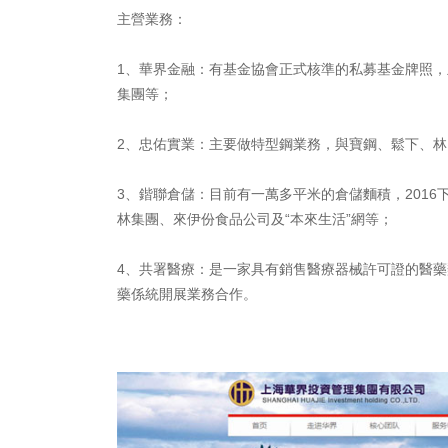
主營業務：
1、華界金融：有基金協會正式核準的私募基金牌照
集團等；
2、忠佑實業：主要做特型鋼業務，與寶鋼、鬆下、林
3、鍇聯倉儲：目前有一萬多平米的倉儲麵積，201
林集團、來伊份食品公司及“本來生活”網等；
4、共署醫療：是一家具有銷售醫療器械許可證的醫
藥係統開展業務合作。