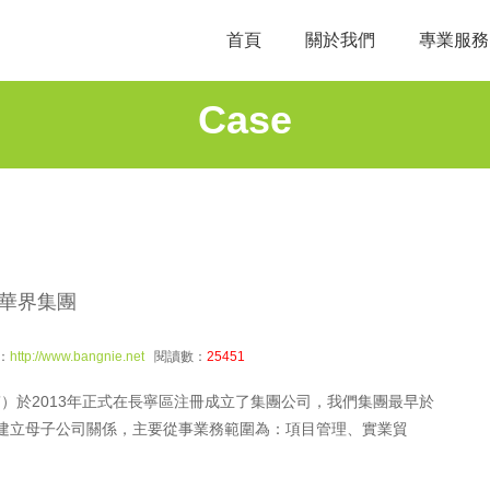
首頁
關於我們
專業服務
Case
華界集團
：
http://www.bangnie.net
閱讀數：
25451
）於2013年正式在長寧區注冊成立了集團公司，我們集團最早於
業建立母子公司關係，主要從事業務範圍為：項目管理、實業貿