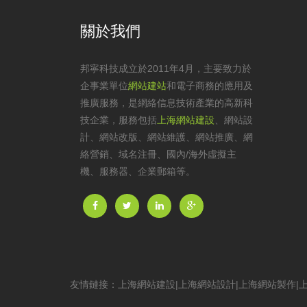
關於我們
邦寧科技成立於2011年4月，主要致力於
企事業單位
網站建站
和電子商務的應用及
推廣服務，是網絡信息技術產業的高新科
技企業，服務包括
上海網站建設
、
網站設
計
、
網站改版
、
網站維護
、網站推廣、網
絡營銷、域名注冊、國內/海外虛擬主
機、服務器、企業郵箱等。
友情鏈接：
上海網站建設
|
上海網站設計
|
上海網站製作
|