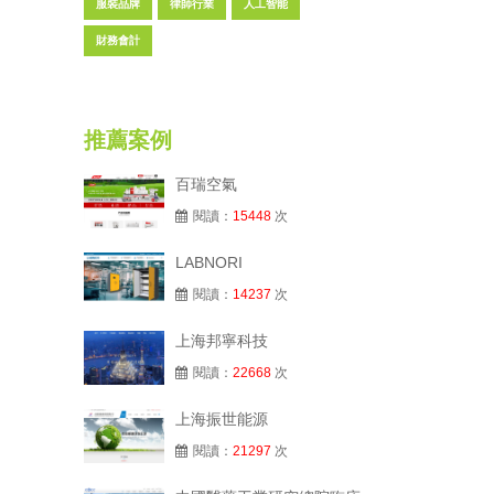
服裝品牌
律師行業
人工智能
財務會計
推薦案例
百瑞空氣
閱讀：
15448
次
LABNORI
閱讀：
14237
次
上海邦寧科技
閱讀：
22668
次
上海振世能源
閱讀：
21297
次