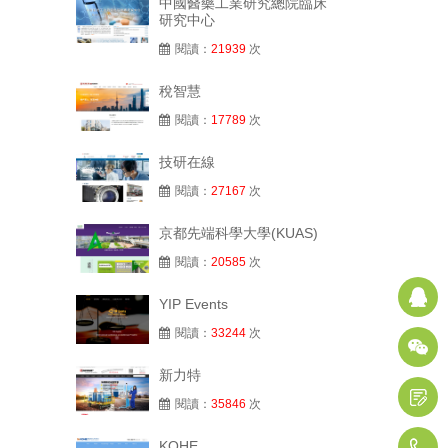
中國醫藥工業研究總院臨床
研究中心
閱讀：
21939
次
稅智慧
閱讀：
17789
次
技研在線
閱讀：
27167
次
京都先端科學大學(KUAS)
閱讀：
20585
次
YIP Events
閱讀：
33244
次
新力特
閱讀：
35846
次
KOHE
1