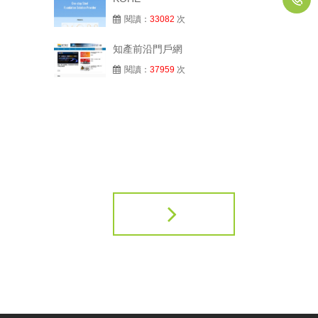
閱讀：
33082
次
知產前沿門戶網
閱讀：
37959
次