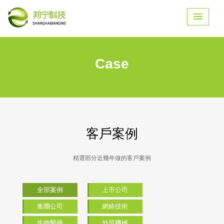
Case
客戶案例
精選部分近幾年做的客戶案例
全部案例
上市公司
集團公司
網絡技術
生物醫藥
外貿機械