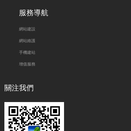
服務導航
網站建設
網站維護
手機建站
增值服務
關注我們