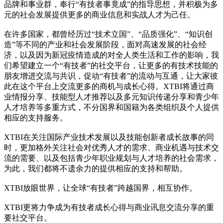
品牌和事业群，奉行“有技者事竟成”的指导思想，并积极为多
元的社会发展提供更多的商业信息和实战人才为己任。
在许多国家，都曾经历过“技术立国”、“品质强化”、“知识创
造”等不同的产业和社会发展阶段，面对高速发展的社会经
济，以及因为新冠疫情造成的对全人类生活和工作的影响，我
们希望建立一个“有技者”的社交平台，让更多的有技术技能的
朋友增进交流与共识，促动“有技者”的流动与互通，让大家彼
此在这个平台上交流更多的商机与成长心得。XTBI将通过商
业情报分享、技能型人才推荐以及多元知识传递分享和青少年
人才培养等多重方式，不分国界和国籍为各类组织及个人提供
相应的支持服务。
XTBI在关注国际产业技术发展以及技能创新者成长故事的同
时，更加格外关注社会对优秀人才的需求、商业机遇与技术交
流的需要、以及包括青少年职业规划与人才培养的社会需求，
为此，我们都将不遗余力的提供相应的支持和帮助。
XTBI放眼世界，让全球“有技者”跨越国界，相互协作。
XTBI更将力争成为有技者成长心得与商业讯息交流分享的重
要社交平台。