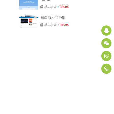
読みます：
33096
知產前沿門戶網
読みます：
37995
Q
1