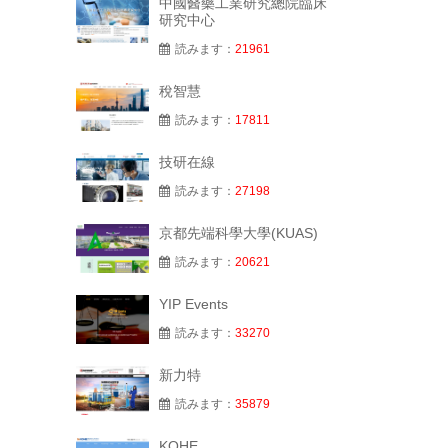
中國醫藥工業研究總院臨床
研究中心
読みます：
21961
稅智慧
読みます：
17811
技研在線
読みます：
27198
京都先端科學大學(KUAS)
読みます：
20621
YIP Events
読みます：
33270
新力特
読みます：
35879
KOHE