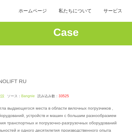
ホームページ
私たちについて
サービス
Case
NOLIFT RU
建設
ソース：
Bangnie
読み込み數：
33525
игла выдающегося места в области вилочных погрузчиков ,
борудований, устройств и машин с большим разнообразием
ия транспортных и погрузочно-разгрузочных оборудований
льностей и одного десятилетия производственного опыта