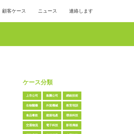
顧客ケース
ニュース
連絡します
ケース分類
上市公司
集團公司
網絡技術
生物醫藥
外貿機械
教育培訓
食品餐飲
建築地產
環保科技
交通物流
電子科技
影視傳媒