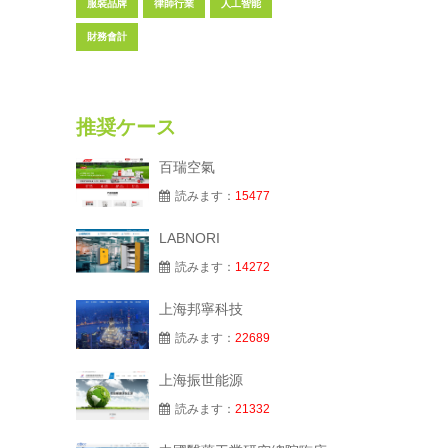
服裝品牌
律師行業
人工智能
財務會計
推奨ケース
百瑞空氣
読みます：
15477
LABNORI
読みます：
14272
上海邦寧科技
読みます：
22689
上海振世能源
読みます：
21332