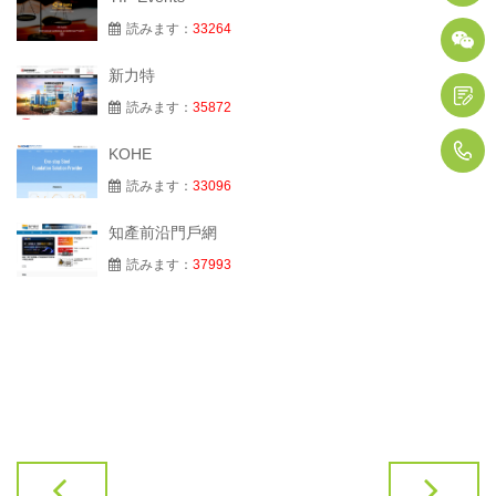
読みます：
33264
新力特
読みます：
35872
1
KOHE
読みます：
33096
知產前沿門戶網
読みます：
37993