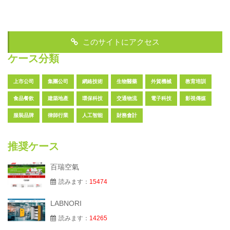
このサイトにアクセス
ケース分類
上市公司
集團公司
網絡技術
生物醫藥
外貿機械
教育培訓
食品餐飲
建築地產
環保科技
交通物流
電子科技
影視傳媒
服裝品牌
律師行業
人工智能
財務會計
推奨ケース
百瑞空氣
読みます：
15474
LABNORI
読みます：
14265