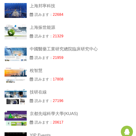
上海邦寧科技
読みます：
22684
上海振世能源
読みます：
21329
中國醫藥工業研究總院臨床研究中心
読みます：
21959
稅智慧
読みます：
17808
技研在線
読みます：
27196
京都先端科學大學(KUAS)
読みます：
20617
Q
YIP Events