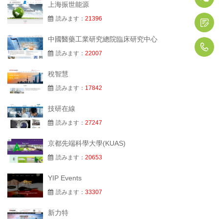
上海振世能源
読みます：
21396
中國醫藥工業研究總院臨床研究中心
1
読みます：
22007
稅智慧
読みます：
17842
技研在線
読みます：
27247
京都先端科學大學(KUAS)
読みます：
20653
YIP Events
読みます：
33307
新力特