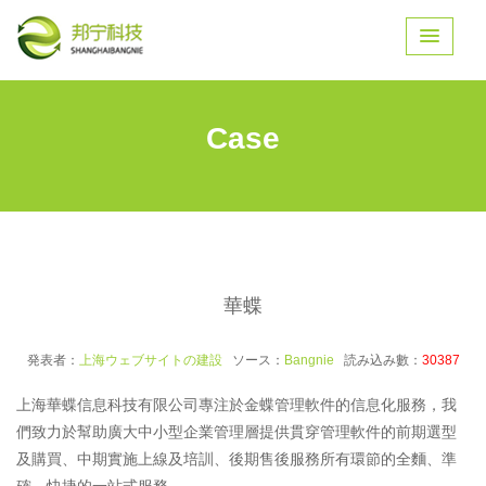
Case
華蝶
発表者：
上海ウェブサイトの建設
ソース：
Bangnie
読み込み數：
30387
上海華蝶信息科技有限公司專注於金蝶管理軟件的信息化服務，我
們致力於幫助廣大中小型企業管理層提供貫穿管理軟件的前期選型
及購買、中期實施上線及培訓、後期售後服務所有環節的全麵、準