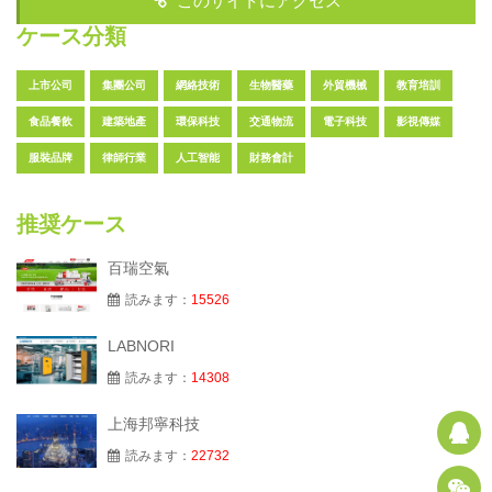
このサイトにアクセス
ケース分類
上市公司
集團公司
網絡技術
生物醫藥
外貿機械
教育培訓
食品餐飲
建築地產
環保科技
交通物流
電子科技
影視傳媒
服裝品牌
律師行業
人工智能
財務會計
推奨ケース
百瑞空氣
読みます：
15526
LABNORI
読みます：
14308
上海邦寧科技
Q
読みます：
22732