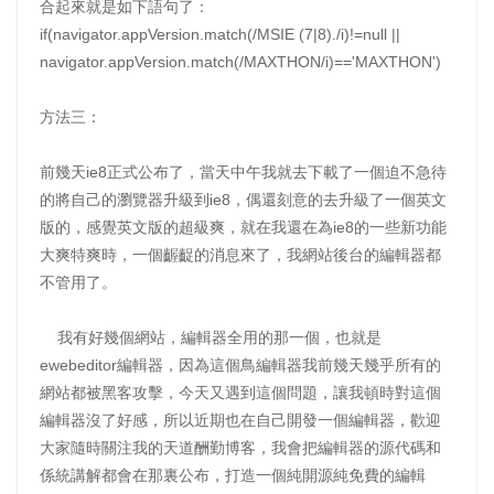
合起來就是如下語句了：
if(navigator.appVersion.match(/MSIE (7|8)./i)!=null ||
navigator.appVersion.match(/MAXTHON/i)=='MAXTHON')
方法三：
前幾天ie8正式公布了，當天中午我就去下載了一個迫不急待
的將自己的瀏覽器升級到ie8，偶還刻意的去升級了一個英文
版的，感覺英文版的超級爽，就在我還在為ie8的一些新功能
大爽特爽時，一個齷齪的消息來了，我網站後台的編輯器都
不管用了。
我有好幾個網站，編輯器全用的那一個，也就是
ewebeditor編輯器，因為這個鳥編輯器我前幾天幾乎所有的
網站都被黑客攻擊，今天又遇到這個問題，讓我頓時對這個
編輯器沒了好感，所以近期也在自己開發一個編輯器，歡迎
大家隨時關注我的天道酬勤博客，我會把編輯器的源代碼和
係統講解都會在那裏公布，打造一個純開源純免費的編輯