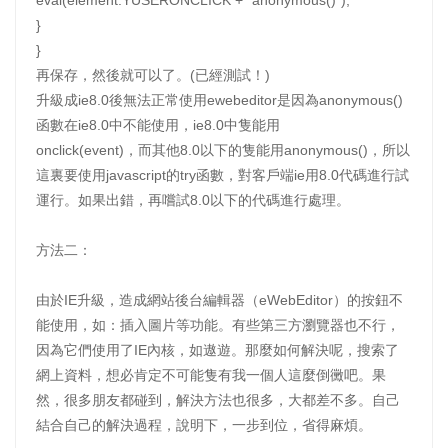
eval(element.YUSERONCLICK + "anonymous()");
}
}
再保存，然後就可以了。(已經測試！)
升級成ie8.0後無法正常使用ewebeditor是因為anonymous()
函數在ie8.0中不能使用，ie8.0中隻能用
onclick(event)，而其他8.0以下的隻能用anonymous()，所以
這裏要使用javascript的try函數，對客戶端ie用8.0代碼進行試
運行。如果出錯，再嚐試8.0以下的代碼進行處理。
方法二：
由於IE升級，造成網站後台編輯器（eWebEditor）的按鈕不
能使用，如：插入圖片等功能。有些第三方瀏覽器也不行，
因為它們使用了IE內核，如遨遊。那麼如何解決呢，搜索了
網上資料，想必肯定不可能隻有我一個人這麼倒黴吧。果
然，很多朋友都碰到，解決方法也很多，大都差不多。自己
結合自己的解決過程，說明下，一步到位，省得麻煩。