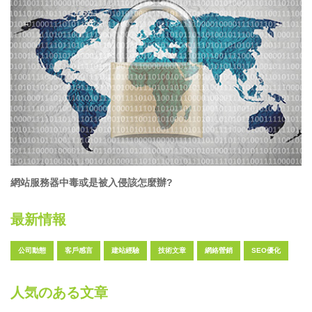
網站服務器中毒或是被入侵該怎麼辦?
最新情報
公司動態
客戶感言
建站經驗
技術文章
網絡營銷
SEO優化
人気のある文章