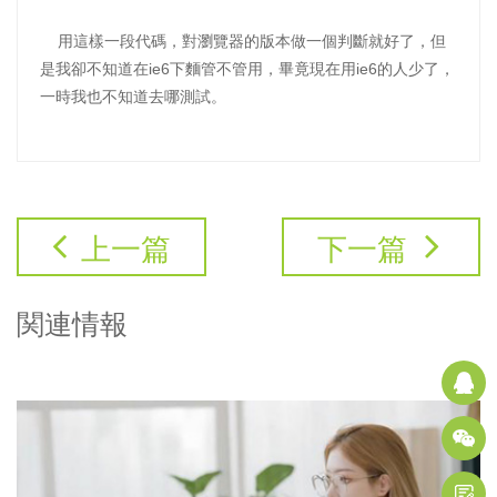
用這樣一段代碼，對瀏覽器的版本做一個判斷就好了，但
是我卻不知道在ie6下麵管不管用，畢竟現在用ie6的人少了，
一時我也不知道去哪測試。
上一篇
下一篇
関連情報
Q