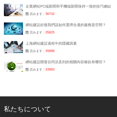
企業網站PC端新聞和手機端新聞保持一致的技巧總結
読みます：
36732
網站建設好後我們該如何選擇合適的服務器空間？
読みます：
35825
上海網站建設過程中的隱藏因素
読みます：
35696
網站建設開發合同涉及到的相關內容條款有哪些？
読みます：
33993
私たちについて