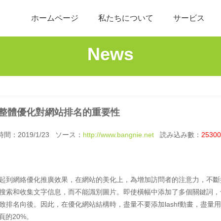
ホームページ
私たちについて
サービス
News
整體優化對網站排名的重要性
：2019/1/23 ソース：
http://www.bangnie.net
読み込み數：
25300
起到網絡優化推廣效果，在網站的美化上，為增加訪問者的注意力，不斷
搜索和收集文字信息，而不能識別圖片。即使橫幅中添加了多個關鍵詞，
排名向後。因此，在優化網站結構時，盡量不要添加lashf動畫，盡量
頁的20%。