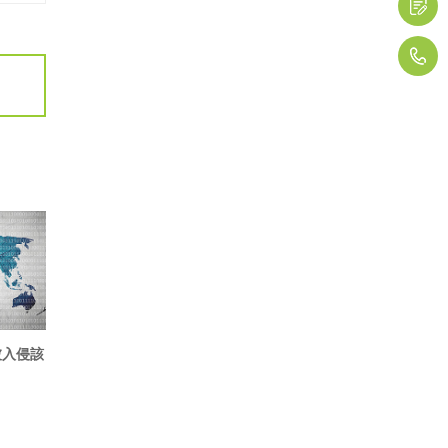
1
被入侵該