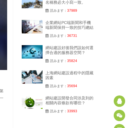
名稱務必大小寫一致。
読みます：
37989
企業網站PC端新聞和手機
端新聞保持一致的技巧總結
読みます：
36731
網站建設好後我們該如何選
擇合適的服務器空間？
読みます：
35824
上海網站建設過程中的隱藏
因素
読みます：
35694
第
網站建設開發合同涉及到的
一
Q
相關內容條款有哪些？
読みます：
33993