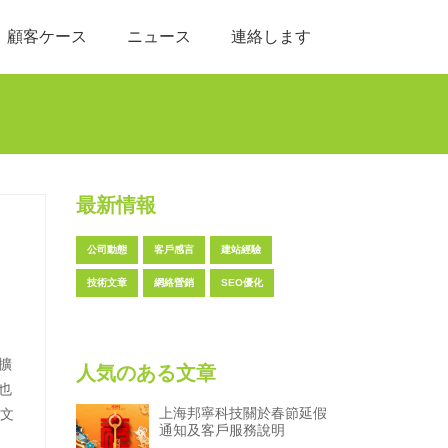
顧客ケース
ニュース
連絡します
最新情報
公司動態
客戶感言
建站經驗
技術文章
網絡營銷
SEO優化
擴
人気のある文章
也
上海邦寧科技關於春節延假
用文
通知及客戶服務說明