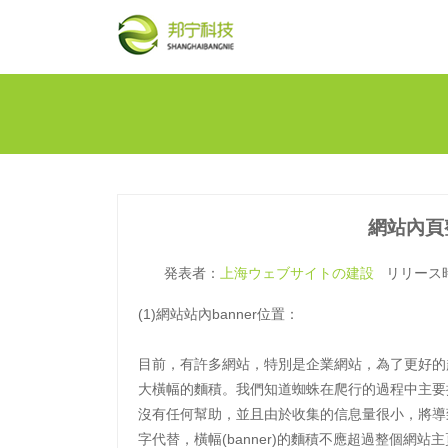
網站內頁
発表者：
上海ウェブサイトの建設
リリース時間
(1)網站站內banner位置：
目前，有許多網站，特別是企業網站，為了更好的
大橫幅的麵積。我們知道蜘蛛在爬行的過程中主要
沒有任何幫助，並且由於收集的信息量很小，將導致
字代替，橫幅(banner)的麵積不應超過整個網站主