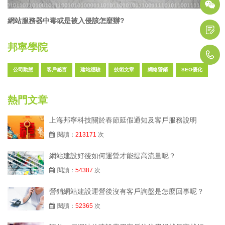
網站服務器中毒或是被入侵該怎麼辦?
邦寧學院
1
公司動態
客戶感言
建站經驗
技術文章
網絡營銷
SEO優化
熱門文章
上海邦寧科技關於春節延假通知及客戶服務說明
閱讀：
213171
次
網站建設好後如何運營才能提高流量呢？
閱讀：
54387
次
營銷網站建設運營後沒有客戶詢盤是怎麼回事呢？
閱讀：
52365
次