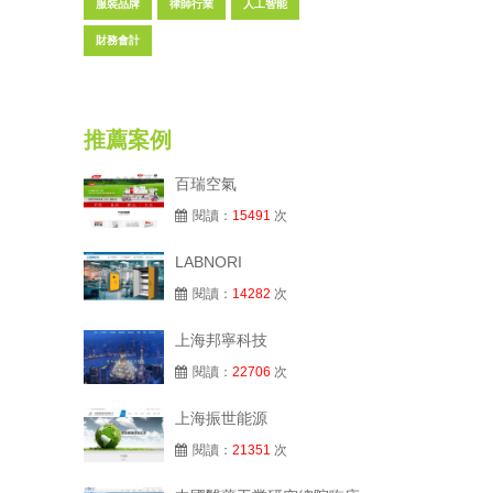
服裝品牌
律師行業
人工智能
財務會計
推薦案例
百瑞空氣
閱讀：
15491
次
LABNORI
閱讀：
14282
次
上海邦寧科技
閱讀：
22706
次
上海振世能源
閱讀：
21351
次