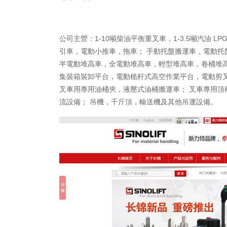
公司主營
：1-10噸柴油平衡重叉車，1-3.5噸汽油 
引車，電動小推車，拖車； 手動托盤搬運車，電動托
半電動堆高車，全電動堆高車，輕型堆高車，卷桶堆高
集裝箱裝卸平台，電動桅杆式高空作業平台，電動剪
叉車用專用油桶夾，液壓式油桶搬運車； 叉車專用
流設備； 吊機，千斤頂，輸送機及其他吊運設備。