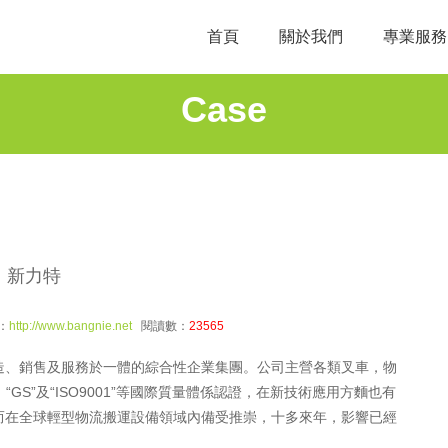
首頁
關於我們
專業服務
Case
新力特
：
http://www.bangnie.net
閱讀數：
23565
造、銷售及服務於一體的綜合性企業集團。公司主營各類叉車，物
GS”及“ISO9001”等國際質量體係認證，在新技術應用方麵也有
而在全球輕型物流搬運設備領域內備受推崇，十多來年，影響已經