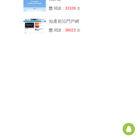
閱讀：
33109
次
知產前沿門戶網
閱讀：
38023
次