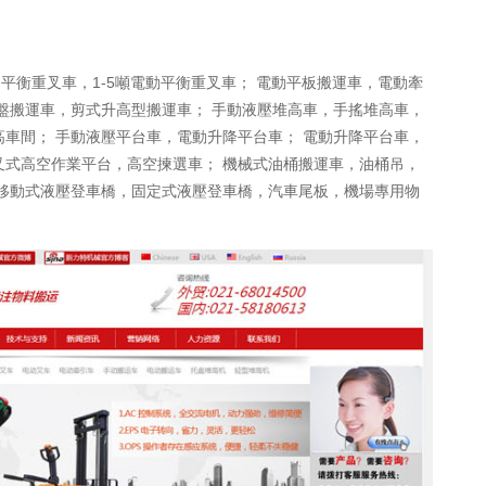
LPG平衡重叉車，1-5噸電動平衡重叉車； 電動平板搬運車，電動牽
盤搬運車，剪式升高型搬運車； 手動液壓堆高車，手搖堆高車，
車間； 手動液壓平台車，電動升降平台車； 電動升降平台車，
叉式高空作業平台，高空揀選車； 機械式油桶搬運車，油桶吊，
頂移動式液壓登車橋，固定式液壓登車橋，汽車尾板，機場專用物