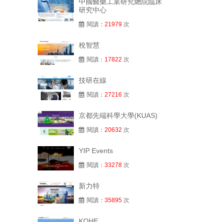
中國醫藥工業研究總院臨床
研究中心
閱讀：
21979
次
稅智慧
閱讀：
17822
次
技研在線
閱讀：
27216
次
京都先端科學大學(KUAS)
閱讀：
20632
次
YIP Events
閱讀：
33278
次
新力特
閱讀：
35895
次
KOHE