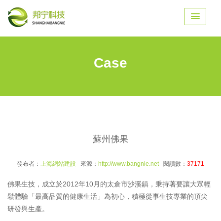
Case
蘇州佛果
發布者：
上海網站建設
來源：
http://www.bangnie.net
閱讀數：
37171
佛果生技，成立於2012年10月的太倉市沙溪鎮，秉持著要讓大眾輕
鬆體驗「最高品質的健康生活」為初心，積極從事生技專業的頂尖
研發與生產。