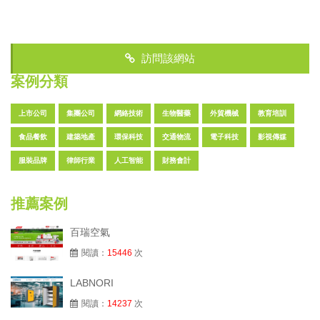
訪問該網站
案例分類
上市公司
集團公司
網絡技術
生物醫藥
外貿機械
教育培訓
食品餐飲
建築地產
環保科技
交通物流
電子科技
影視傳媒
服裝品牌
律師行業
人工智能
財務會計
推薦案例
百瑞空氣
閱讀：
15446
次
LABNORI
閱讀：
14237
次