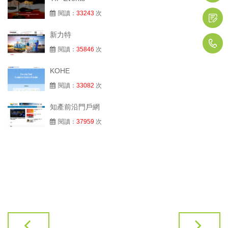
閱讀：
33243
次
新力特
1
閱讀：
35846
次
KOHE
閱讀：
33082
次
知產前沿門戶網
閱讀：
37959
次