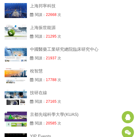
上海邦寧科技
閱讀：
22668
次
上海振世能源
閱讀：
21295
次
中國醫藥工業研究總院臨床研究中心
閱讀：
21937
次
稅智慧
閱讀：
17788
次
技研在線
閱讀：
27165
次
京都先端科學大學(KUAS)
閱讀：
20585
次
YIP Events