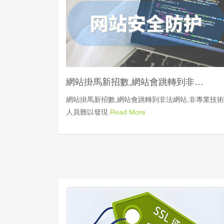
網站掛馬新招數,網站會跳轉到非…
網站掛馬新招數,網站會跳轉到非法網站,非專業技術
人員難以發現
Read More