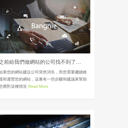
之前給我們做網站的公司找不到了…
如果您的網站建設公司突然消失，而您需要繼續維
護和運營您的網站，這裏有一些步驟和建議來幫助
您應對這種情況
Read More