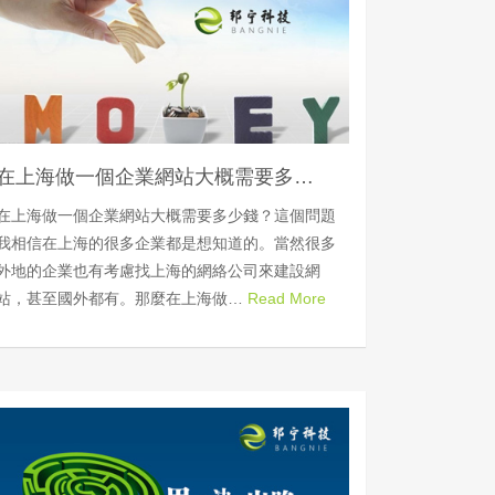
在上海做一個企業網站大概需要多…
在上海做一個企業網站大概需要多少錢？這個問題
我相信在上海的很多企業都是想知道的。當然很多
外地的企業也有考慮找上海的網絡公司來建設網
站，甚至國外都有。那麼在上海做…
Read More