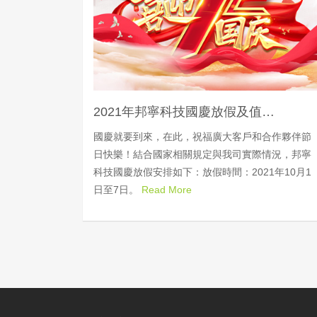
2021年邦寧科技國慶放假及值…
國慶就要到來，在此，祝福廣大客戶和合作夥伴節
日快樂！結合國家相關規定與我司實際情況，邦寧
科技國慶放假安排如下：放假時間：2021年10月1
日至7日。
Read More