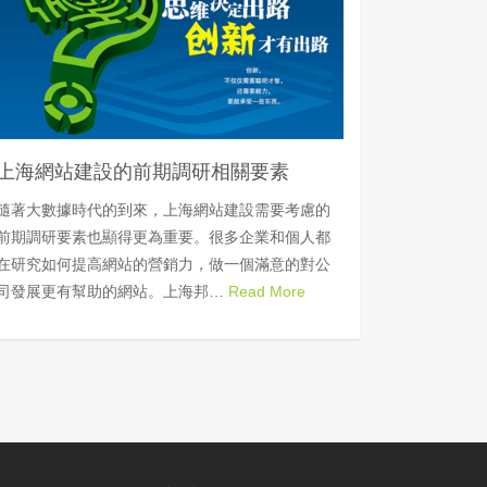
上海網站建設的前期調研相關要素
隨著大數據時代的到來，上海網站建設需要考慮的
前期調研要素也顯得更為重要。很多企業和個人都
在研究如何提高網站的營銷力，做一個滿意的對公
司發展更有幫助的網站。上海邦…
Read More