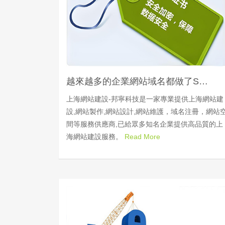
越來越多的企業網站域名都做了S…
上海網站建設-邦寧科技是一家專業提供上海網站建
設,網站製作,網站設計,網站維護，域名注冊，網站
間等服務供應商,已給眾多知名企業提供高品質的上
海網站建設服務。
Read More