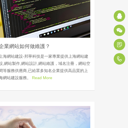
企業網站如何做維護？
上海網站建設-邦寧科技是一家專業提供上海網站建
1
設,網站製作,網站設計,網站維護，域名注冊，網站空
間等服務供應商,已給眾多知名企業提供高品質的上
海網站建設服務。
Read More