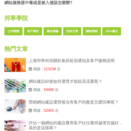
網站服務器中毒或是被入侵該怎麼辦?
邦寧學院
公司動態
客戶感言
建站經驗
技術文章
網絡營銷
SEO優化
熱門文章
上海邦寧科技關於春節延假通知及客戶服務說明
閱讀：
213238
次
網站建設好後如何運營才能提高流量呢？
閱讀：
54490
次
營銷網站建設運營後沒有客戶詢盤是怎麼回事呢？
閱讀：
52455
次
評估一個網站的建設費用客戶往往覺得越便宜越好，
真的是這樣嗎？