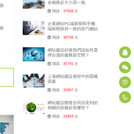
名稱務必大小寫一致。
個
閱讀：
37958
次
企業網站PC端新聞和手機
個
端新聞保持一致的技巧總結
閱讀：
36706
次
網站建設好後我們該如何選
擇合適的服務器空間？
閱讀：
35791
次
上海網站建設過程中的隱藏
因素
閱讀：
35667
次
1
網站建設開發合同涉及到的
相關內容條款有哪些？
閱讀：
33964
次