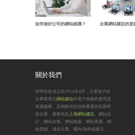
如何做好公司的網站維護？
企業網站建設的意
關於我們
邦寧科技成立於2011年4月，主要致力於
企事業單位
網站建站
和電子商務的應用及
推廣服務，是網絡信息技術產業的高新科
技企業，服務包括
上海網站建設
、
網站設
計
、
網站改版
、
網站維護
、網站推廣、網
絡營銷、域名注冊、國內/海外虛擬主