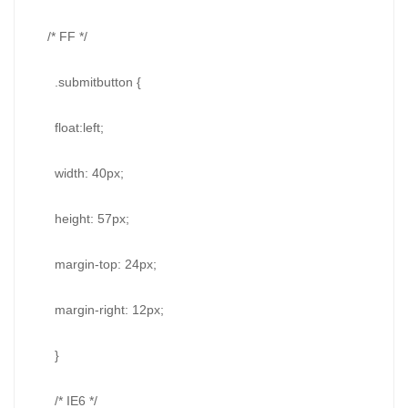
/* FF */
.submitbutton {
float:left;
width: 40px;
height: 57px;
margin-top: 24px;
margin-right: 12px;
}
/* IE6 */