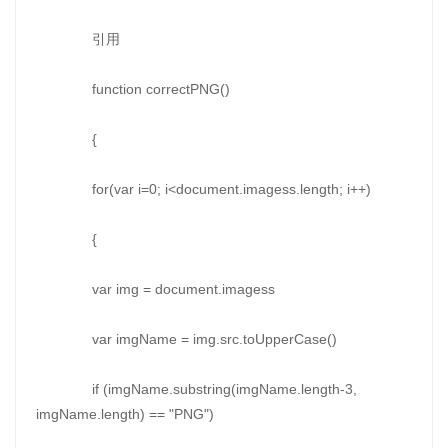
引用
function correctPNG()
{
for(var i=0; i<document.imagess.length; i++)
{
var img = document.imagess
var imgName = img.src.toUpperCase()
if (imgName.substring(imgName.length-3,
imgName.length) == "PNG")