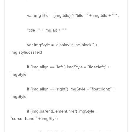
: ""
var imgTitle = (img.title) ? "title='" + img.title + "' " :
"title='" + img.alt + "' "
var imgStyle = "display:inline-block;" +
img.style.cssText
if (img.align == "left") imgStyle = "float:left;" +
imgStyle
if (img.align == "right") imgStyle = "float:right;" +
imgStyle
if (img.parentElement.href) imgStyle =
"cursor:hand;" + imgStyle