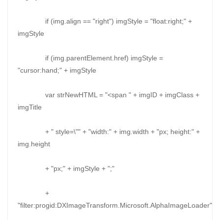
if (img.align == "right") imgStyle = "float:right;" +
imgStyle
if (img.parentElement.href) imgStyle =
"cursor:hand;" + imgStyle
var strNewHTML = "<span " + imgID + imgClass +
imgTitle
+ " style=\"" + "width:" + img.width + "px; height:" +
img.height
+ "px;" + imgStyle + ";"
+
"filter:progid:DXImageTransform.Microsoft.AlphaImageLoader"