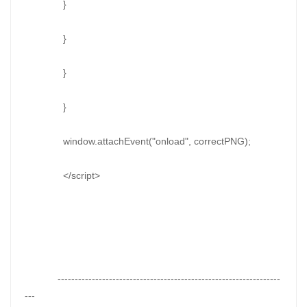
}
}
}
}
window.attachEvent("onload", correctPNG);
</script>
-----------------------------------------------------------------
---