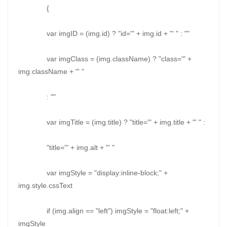
{
var imgID = (img.id) ? "id='" + img.id + "' " : ""
var imgClass = (img.className) ? "class='" +
img.className + "' "
: ""
var imgTitle = (img.title) ? "title='" + img.title + "' " :
"title='" + img.alt + "' "
var imgStyle = "display:inline-block;" +
img.style.cssText
if (img.align == "left") imgStyle = "float:left;" +
imgStyle