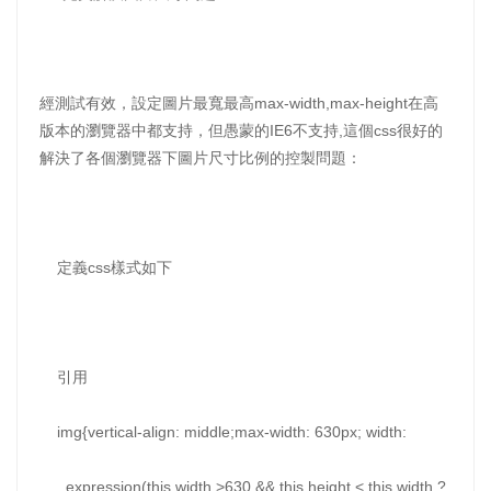
經測試有效，設定圖片最寬最高max-width,max-height在高
版本的瀏覽器中都支持，但愚蒙的IE6不支持,這個css很好的
解決了各個瀏覽器下圖片尺寸比例的控製問題：
定義css樣式如下
引用
img{vertical-align: middle;max-width: 630px; width:
e­xpression(this.width >630 && this.height < this.width ?