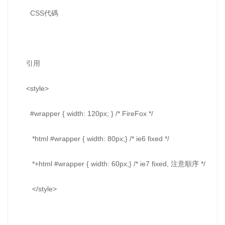
CSS代碼
引用
<style>
#wrapper { width: 120px; } /* FireFox */
*html #wrapper { width: 80px;} /* ie6 fixed */
*+html #wrapper { width: 60px;} /* ie7 fixed, 注意順序 */
</style>