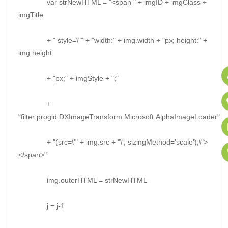
var strNewHTML = "<span " + imgID + imgClass +
imgTitle
+ " style=\"" + "width:" + img.width + "px; height:" +
img.height
+ "px;" + imgStyle + ";"
+
"filter:progid:DXImageTransform.Microsoft.AlphaImageLoader"
+ "(src=\'" + img.src + "\', sizingMethod='scale');\">
</span>"
img.outerHTML = strNewHTML
j = j-1