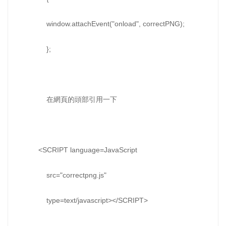
window.attachEvent("onload", correctPNG);
};
在網頁的頭部引用一下
<SCRIPT language=JavaScript
src="correctpng.js"
type=text/javascript></SCRIPT>