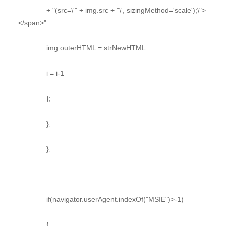
+ "(src=\'" + img.src + "\', sizingMethod='scale');\">
</span>"
img.outerHTML = strNewHTML
i = i-1
};
};
};
if(navigator.userAgent.indexOf("MSIE")>-1)
{