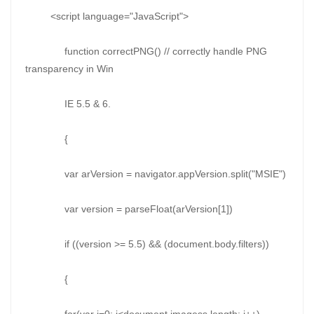
<script language="JavaScript">
function correctPNG() // correctly handle PNG
transparency in Win
IE 5.5 & 6.
{
var arVersion = navigator.appVersion.split("MSIE")
var version = parseFloat(arVersion[1])
if ((version >= 5.5) && (document.body.filters))
{