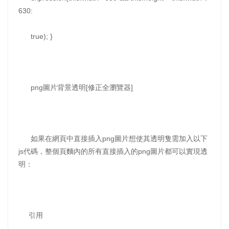
630:
true); }
png圖片背景透明[修正全瀏覽器]
如果在網頁中直接插入png圖片想使其透明隻需加入以下
js代碼，整個頁麵內的所有直接插入的png圖片都可以實現透
明：
引用