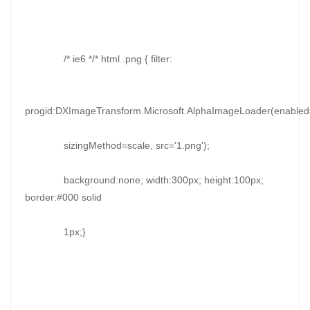
/* ie6 */* html .png { filter:
progid:DXImageTransform.Microsoft.AlphaImageLoader(enabled
sizingMethod=scale, src='1.png');
background:none; width:300px; height:100px;
border:#000 solid
1px;}