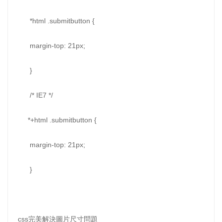
*html .submitbutton {
margin-top: 21px;
}
/* IE7 */
*+html .submitbutton {
margin-top: 21px;
}
css完美解決圖片尺寸問題