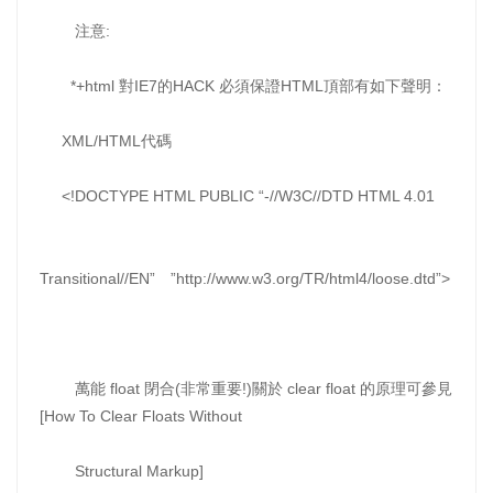
注意:
*+html 對IE7的HACK 必須保證HTML頂部有如下聲明：
XML/HTML代碼
<!DOCTYPE HTML PUBLIC “-//W3C//DTD HTML 4.01
Transitional//EN” ”http://www.w3.org/TR/html4/loose.dtd”>
萬能 float 閉合(非常重要!)關於 clear float 的原理可參見
[How To Clear Floats Without
Structural Markup]