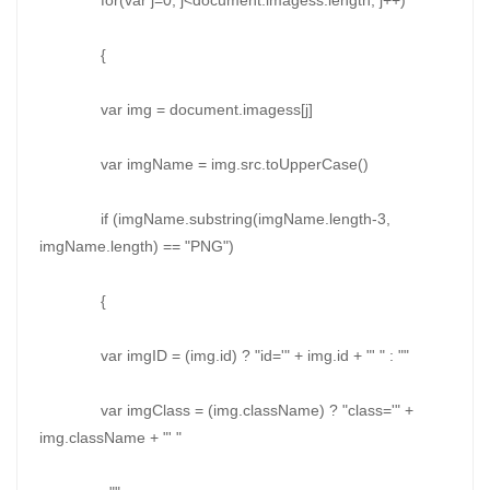
for(var j=0; j<document.imagess.length; j++)
{
var img = document.imagess[j]
var imgName = img.src.toUpperCase()
if (imgName.substring(imgName.length-3,
imgName.length) == "PNG")
{
var imgID = (img.id) ? "id='" + img.id + "' " : ""
var imgClass = (img.className) ? "class='" +
img.className + "' "