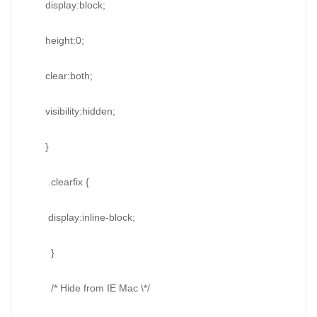
display:block;
height:0;
clear:both;
visibility:hidden;
}
.clearfix {
display:inline-block;
}
/* Hide from IE Mac \*/