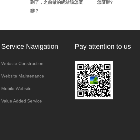
到了，之前做的網站該怎麼
怎麼辦?
辦？
Service Navigation
Pay attention to us
Website Construction
Website Maintenance
Mobile Website
Value Added Service