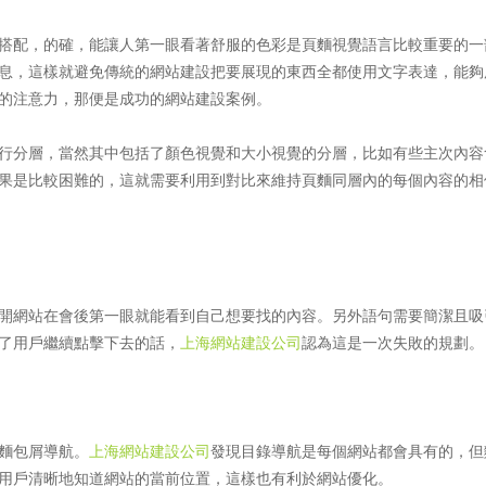
搭配，的確，能讓人第一眼看著舒服的色彩是頁麵視覺語言比較重要的一
息，這樣就避免傳統的網站建設把要展現的東西全都使用文字表達，能夠
的注意力，那便是成功的網站建設案例。
行分層，當然其中包括了顏色視覺和大小視覺的分層，比如有些主次內容
果是比較困難的，這就需要利用到對比來維持頁麵同層內的每個內容的相
開網站在會後第一眼就能看到自己想要找的內容。另外語句需要簡潔且吸
了用戶繼續點擊下去的話，
上海網站建設公司
認為這是一次失敗的規劃。
麵包屑導航。
上海網站建設公司
發現目錄導航是每個網站都會具有的，但
用戶清晰地知道網站的當前位置，這樣也有利於網站優化。