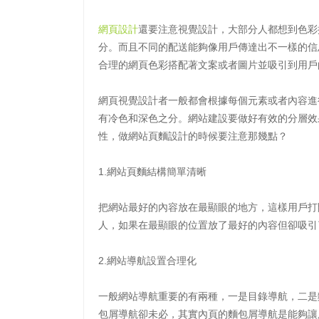
網頁設計
還要注意視覺設計，大部分人都想到色彩
分。而且不同的配送能夠像用戶傳達出不一樣的信
合理的網頁色彩搭配著文案或者圖片並吸引到用戶
網頁視覺設計者一般都會根據每個元素或者內容進
有冷色和深色之分。網站建設要做好有效的分層效
性，做網站頁麵設計的時候要注意那幾點？
1.網站頁麵結構簡單清晰
把網站最好的內容放在最顯眼的地方，這樣用戶打
人，如果在最顯眼的位置放了最好的內容但卻吸引
2.網站導航設置合理化
一般網站導航重要的有兩種，一是目錄導航，二是
包屑導航卻未必，其實內頁的麵包屑導航是能夠讓