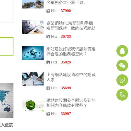
名稱務必大小寫一致。
Hits：
37998
企業網站PC端新聞和手機
端新聞保持一致的技巧總結
Hits：
36733
網站建設好後我們該如何選
Q
擇合適的服務器空間？
Hits：
35829
上海網站建設過程中的隱藏
因素
D
Hits：
35698
1
網站建設開發合同涉及到的
相關內容條款有哪些？
Hits：
33997
被入侵該