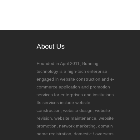
About Us
Founded in April 2011, Bunning
technology is a high-tech enterprise
engaged in website construction and e-
commerce application and promotion
services for enterprises and institutions.
Its services include website
construction, website design, website
revision, website maintenance, website
promotion, network marketing, domain
name registration, domestic / overseas