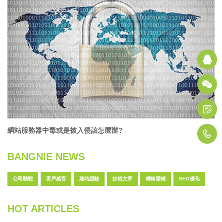
Q
D
網站服務器中毒或是被入侵該怎麼辦?
1
BANGNIE NEWS
公司動態
客戶感言
建站經驗
技術文章
網絡營銷
SEO優化
HOT ARTICLES