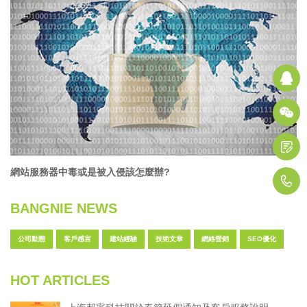
Q
D
網站服務器中毒或是被入侵該怎麼辦?
1
BANGNIE NEWS
公司動態
客戶感言
建站經驗
技術文章
網絡營銷
SEO優化
HOT ARTICLES